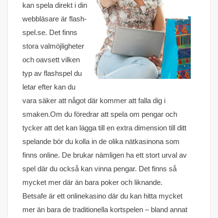
kan spela direkt i din
webbläsare är flash-
spel.se. Det finns
stora valmöjligheter
och oavsett vilken
typ av flashspel du
letar efter kan du
vara säker att något där kommer att falla dig i
smaken.Om du föredrar att spela om pengar och
tycker att det kan lägga till en extra dimension till ditt
spelande bör du kolla in de olika nätkasinona som
finns online. De brukar nämligen ha ett stort urval av
spel där du också kan vinna pengar. Det finns så
mycket mer där än bara poker och liknande.
Betsafe är ett onlinekasino där du kan hitta mycket
mer än bara de traditionella kortspelen – bland annat