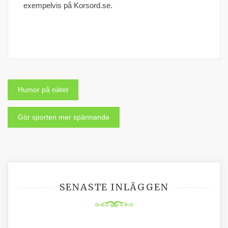
exempelvis på Korsord.se.
Humor på nätet
Inläggsnavigering
Gör sporten mer spännande
SENASTE INLÄGGEN