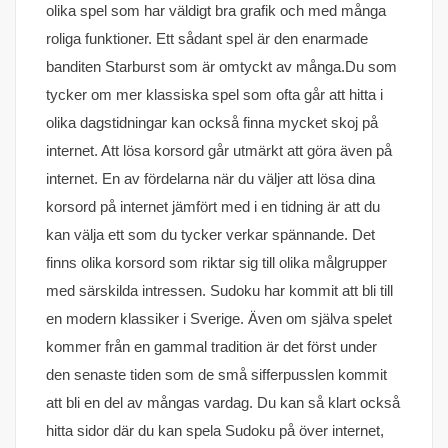
olika spel som har väldigt bra grafik och med många
roliga funktioner. Ett sådant spel är den enarmade
banditen Starburst som är omtyckt av många.Du som
tycker om mer klassiska spel som ofta går att hitta i
olika dagstidningar kan också finna mycket skoj på
internet. Att lösa korsord går utmärkt att göra även på
internet. En av fördelarna när du väljer att lösa dina
korsord på internet jämfört med i en tidning är att du
kan välja ett som du tycker verkar spännande. Det
finns olika korsord som riktar sig till olika målgrupper
med särskilda intressen. Sudoku har kommit att bli till
en modern klassiker i Sverige. Även om själva spelet
kommer från en gammal tradition är det först under
den senaste tiden som de små sifferpusslen kommit
att bli en del av mångas vardag. Du kan så klart också
hitta sidor där du kan spela Sudoku på över internet,